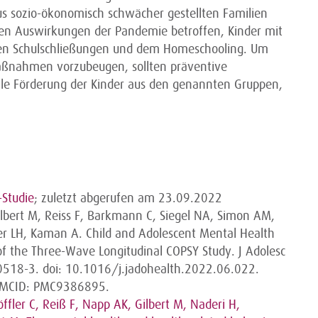
us sozio-ökonomisch schwächer gestellten Familien
hen Auswirkungen der Pandemie betroffen, Kinder mit
den Schulschließungen und dem Homeschooling. Um
ßnahmen vorzubeugen, sollten präventive
lle Förderung der Kinder aus den genannten Gruppen,
-Studie
; zuletzt abgerufen am 23.09.2022
ilbert M, Reiss F, Barkmann C, Siegel NA, Simon AM,
ler LH, Kaman A. Child and Adolescent Mental Health
f the Three-Wave Longitudinal COPSY Study. J Adolesc
518-3. doi: 10.1016/j.jadohealth.2022.06.022.
 PMCID: PMC9386895.
ffler C, Reiß F, Napp AK, Gilbert M, Naderi H,