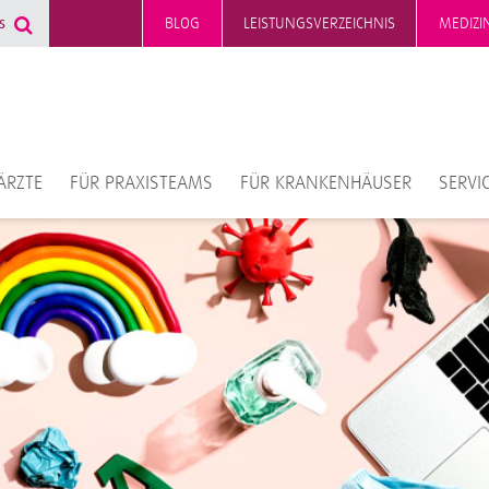
BLOG
LEISTUNGSVERZEICHNIS
MEDIZI
ÄRZTE
FÜR PRAXISTEAMS
FÜR KRANKENHÄUSER
SERVI