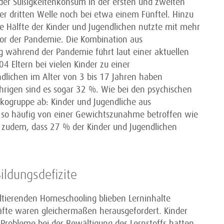
 der Süßigkeitenkonsum in der ersten und zweiten
der dritten Welle noch bei etwa einem Fünftel. Hinzu
Hälfte der Kinder und Jugendlichen nutzte mit mehr
vor der Pandemie. Die Kombination aus
während der Pandemie führt laut einer aktuellen
 Eltern bei vielen Kinder zu einer
lichen im Alter von 3 bis 17 Jahren haben
rigen sind es sogar 32 %. Wie bei den psychischen
ikogruppe ab: Kinder und Jugendliche aus
so häufig von einer Gewichtszunahme betroffen wie
b zudem, dass 27 % der Kinder und Jugendlichen
ildungsdefizite
ltierenden Homeschooling blieben Lerninhalte
räfte waren gleichermaßen herausgefordert. Kinder
 Probleme bei der Bewältigung des Lernstoffs hatten,