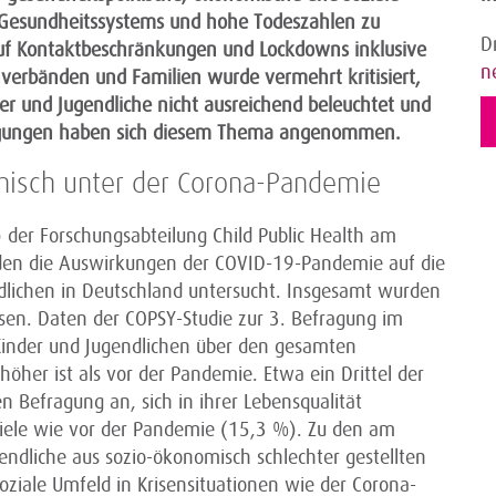
 Gesundheitssystems und hohe Todeszahlen zu
D
uf Kontaktbeschränkungen und Lockdowns inklusive
n
hverbänden und Familien wurde vermehrt kritisiert,
r und Jugendliche nicht ausreichend beleuchtet und
agungen haben sich diesem Thema angenommen.
chisch unter der Corona-Pandemie
 der Forschungsabteilung Child Public Health am
den die Auswirkungen der COVID-19-Pandemie auf die
dlichen in Deutschland untersucht. Insgesamt wurden
ssen. Daten der COPSY-Studie zur 3. Befragung im
Kinder und Jugendlichen über den gesamten
öher ist als vor der Pandemie. Etwa ein Drittel der
n Befragung an, sich in ihrer Lebensqualität
 viele wie vor der Pandemie (15,3 %). Zu den am
endliche aus sozio-ökonomisch schlechter gestellten
 soziale Umfeld in Krisensituationen wie der Corona-