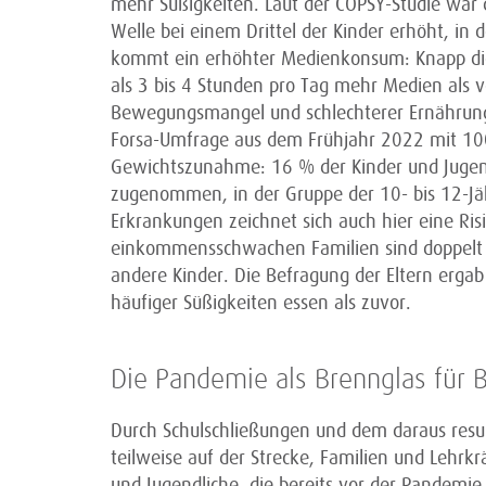
mehr Süßigkeiten. Laut der COPSY-Studie war
Welle bei einem Drittel der Kinder erhöht, in 
kommt ein erhöhter Medienkonsum: Knapp die 
als 3 bis 4 Stunden pro Tag mehr Medien als 
Bewegungsmangel und schlechterer Ernährung 
Forsa-Umfrage aus dem Frühjahr 2022 mit 1004
Gewichtszunahme: 16 % der Kinder und Jugend
zugenommen, in der Gruppe der 10- bis 12-Jäh
Erkrankungen zeichnet sich auch hier eine Ris
einkommensschwachen Familien sind doppelt 
andere Kinder. Die Befragung der Eltern erga
häufiger Süßigkeiten essen als zuvor.
Die Pandemie als Brennglas für B
Durch Schulschließungen und dem daraus resu
teilweise auf der Strecke, Familien und Lehrk
und Jugendliche, die bereits vor der Pandemie