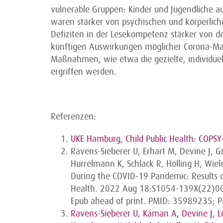
vulnerable Gruppen: Kinder und Jugendliche a
waren stärker von psychischen und körperlic
Defiziten in der Lesekompetenz stärker von 
künftigen Auswirkungen möglicher Corona-Ma
Maßnahmen, wie etwa die gezielte, individue
ergriffen werden.
Referenzen:
UKE Hamburg, Child Public Health: COPSY
Ravens-Sieberer U, Erhart M, Devine J, G
Hurrelmann K, Schlack R, Hölling H, Wie
During the COVID-19 Pandemic: Results o
Health. 2022 Aug 18:S1054-139X(22)00
Epub ahead of print. PMID: 35989235;
Ravens-Sieberer U, Kaman A, Devine J, Lö