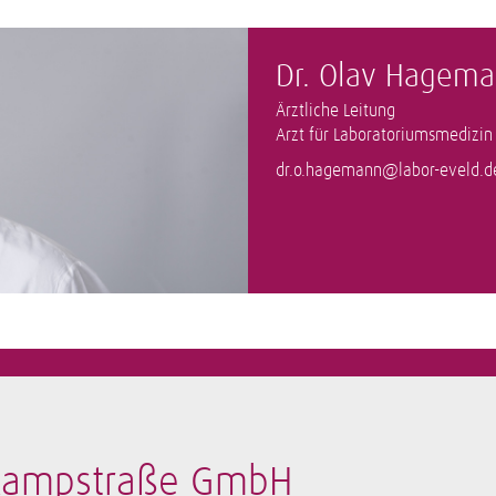
Dr. Olav Hagem
Ärztliche Leitung
Arzt für Laboratoriumsmedizin
dr.o.hagemann@labor-eveld.d
nkampstraße GmbH