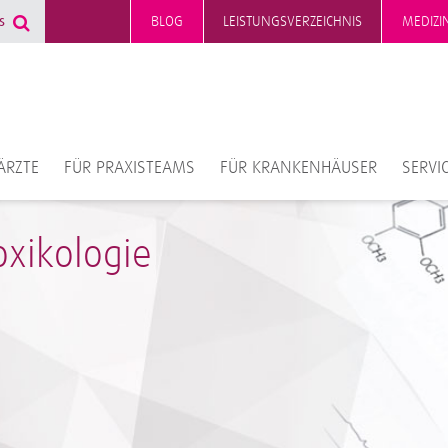
BLOG
LEISTUNGSVERZEICHNIS
MEDIZI
ÄRZTE
FÜR PRAXISTEAMS
FÜR KRANKENHÄUSER
SERVI
oxikologie