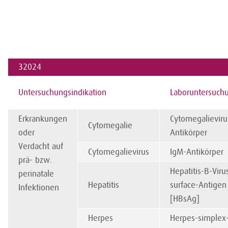
32024
Untersuchungsindikation
Laboruntersuch
Erkrankungen
Cytomegalieviru
Cytomegalie
oder
Antikörper
Verdacht auf
Cytomegalievirus
IgM-Antikörper
prä- bzw.
Hepatitis-B-Viru
perinatale
Hepatitis
surface-Antigen
Infektionen
[HBsAg]
Herpes
Herpes-simplex