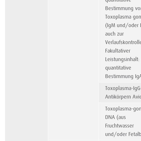
Bestimmung vo
Toxoplasma gon
(IgM und/oder I
auch zur
Verlaufskontroll
Fakultativer
Leistungsinhalt:
quantitative
Bestimmung IgA
Toxoplasma-IgG
Antikörpern Avid
Toxoplasma-gon
DNA (aus
Fruchtwasser
und/oder Fetalb