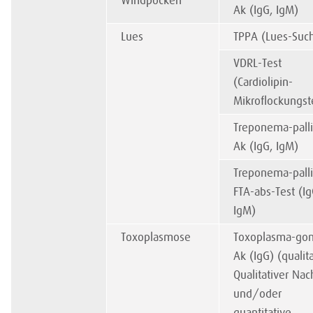
Windpocken
Ak (IgG, IgM)
Lues
TPPA (Lues-Such
VDRL-Test
(Cardiolipin-
Mikroflockungst
Treponema-pall
Ak (IgG, IgM)
Treponema-pall
FTA-abs-Test (Ig
IgM)
Toxoplasmose
Toxoplasma-gon
Ak (IgG) (qualita
Qualitativer Na
und/oder
quantitative